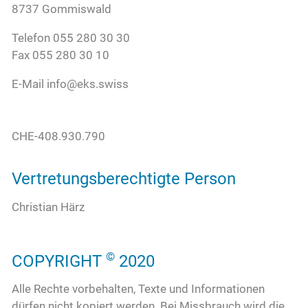
8737 Gommiswald
Über uns
Telefon 055 280 30 30
Fax 055 280 30 10
Kontakt
E-Mail info@eks.swiss
CHE-408.930.790
Vertretungsberechtigte Person
Christian Härz
©
COPYRIGHT
2020
Alle Rechte vorbehalten, Texte und Informationen
dürfen nicht kopiert werden.
Bei Missbrauch wird die