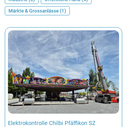
Über uns
Märkte & Grossanlässe (1)
Referenzen
Team
Jobs
Kontakt
Elektrokontrolle Chilbi Pfäffikon SZ