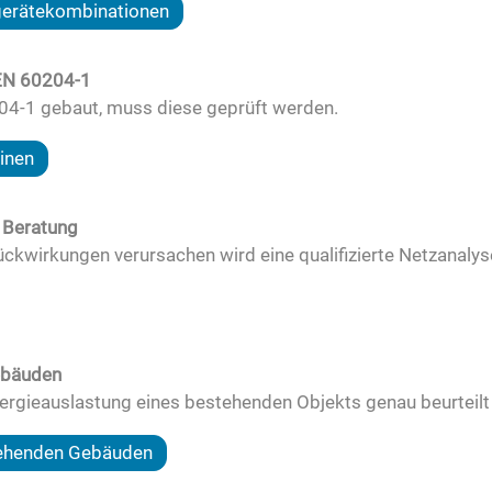
tgerätekombinationen
 EN 60204-1
04-1 gebaut, muss diese geprüft werden.
inen
 Beratung
ckwirkungen verursachen wird eine qualifizierte Netzanaly
ebäuden
rgieauslastung eines bestehenden Objekts genau beurteilt
tehenden Gebäuden