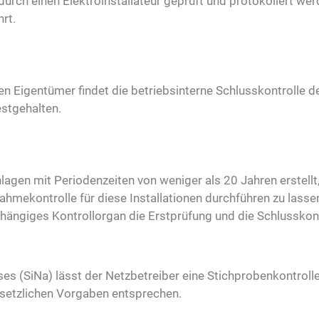
durch einen Elektroinstallateur geprüft und protokoliert w
rt.
en Eigentümer findet die betriebsinterne Schlusskontrolle d
estgehalten.
lagen mit Periodenzeiten von weniger als 20 Jahren erstellt,
hmekontrolle für diese Installationen durchführen zu lasse
hängiges Kontrollorgan die Erstprüfung und die Schlusskontr
s (SiNa) lässt der Netzbetreiber eine Stichprobenkontrolle
setzlichen Vorgaben entsprechen.