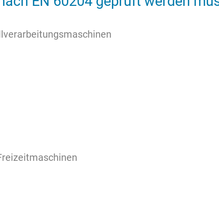
e nach EN 60204 geprüft werden mü
llverarbeitungsmaschinen
Freizeitmaschinen